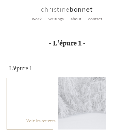
christine
bonnet
work
writings
about
contact
- L’épure 1 -
- L’épure 1 -
Voir les œuvres