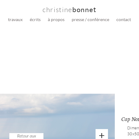
christine
bonnet
travaux
écrits
à propos
presse / conférence
contact
Cap No
Dimens
+
30x50
Retour aux