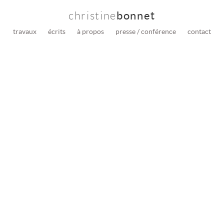
christine
bonnet
travaux
écrits
à propos
presse / conférence
contact