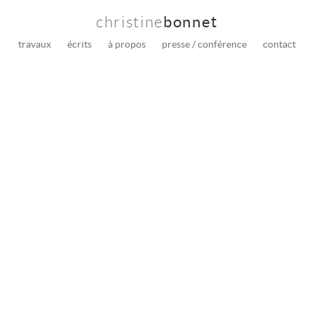
christine
bonnet
travaux
écrits
à propos
presse / conférence
contact