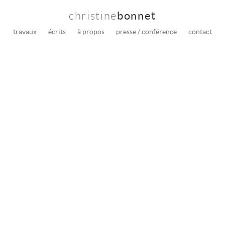
christine
bonnet
travaux
écrits
à propos
presse / conférence
contact