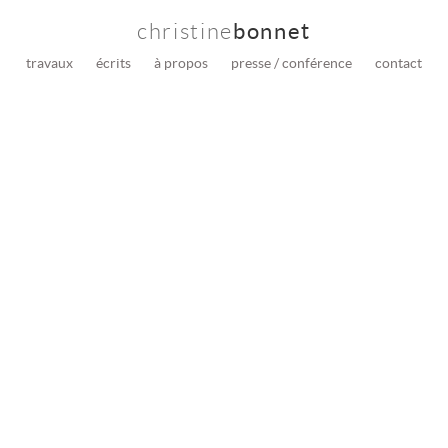
christine
bonnet
travaux
écrits
à propos
presse / conférence
contact