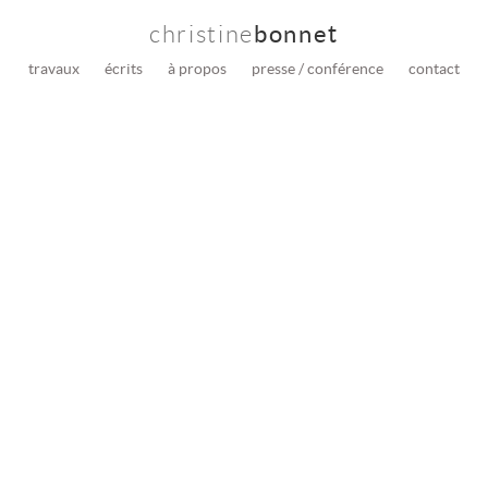
christine
bonnet
travaux
écrits
à propos
presse / conférence
contact