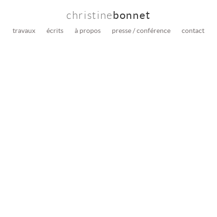
christine
bonnet
travaux
écrits
à propos
presse / conférence
contact