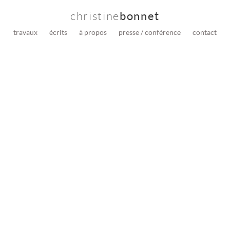
christine
bonnet
travaux
écrits
à propos
presse / conférence
contact