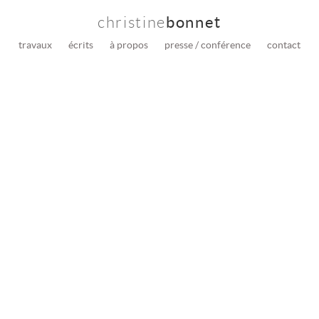
christine
bonnet
travaux
écrits
à propos
presse / conférence
contact