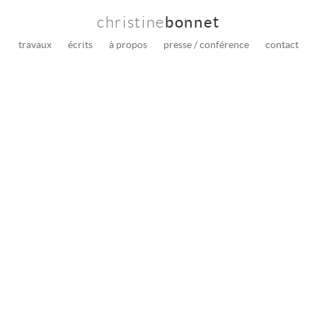
christine
bonnet
travaux
écrits
à propos
presse / conférence
contact