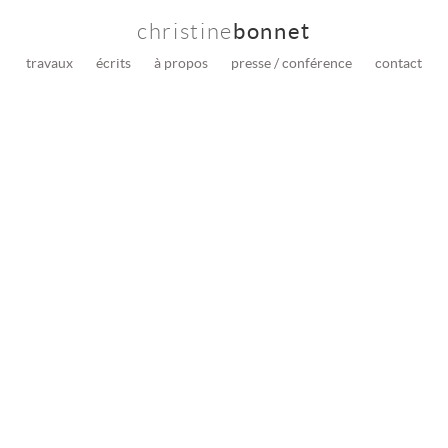
christine
bonnet
travaux
écrits
à propos
presse / conférence
contact