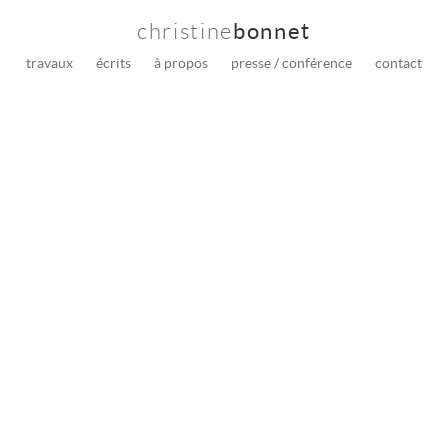
christine
bonnet
travaux
écrits
à propos
presse / conférence
contact