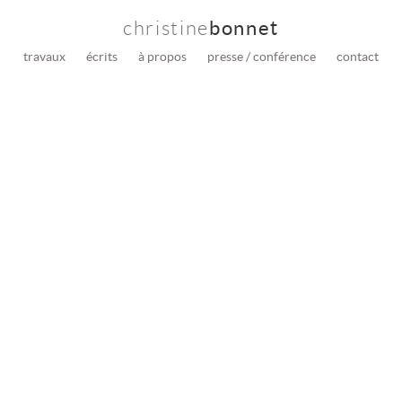
christine
bonnet
travaux
écrits
à propos
presse / conférence
contact