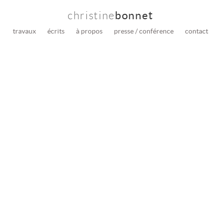
christine
bonnet
travaux
écrits
à propos
presse / conférence
contact