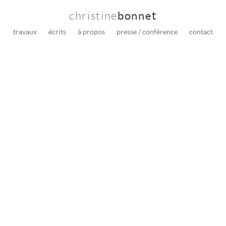
christine
bonnet
travaux
écrits
à propos
presse / conférence
contact